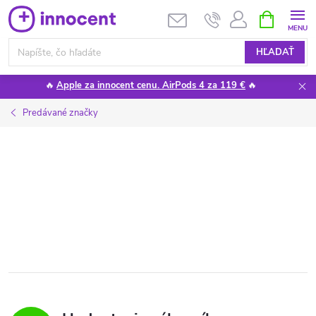
Prejsť
NÁKUPN
KOŠÍK
na
obsah
HĽADAŤ
🔥
Apple za innocent cenu. AirPods 4 za 119 €
🔥
Predávané značky