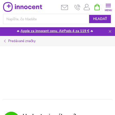
Prejsť
NÁKUPN
KOŠÍK
na
obsah
HĽADAŤ
🔥
Apple za innocent cenu. AirPods 4 za 119 €
🔥
Predávané značky