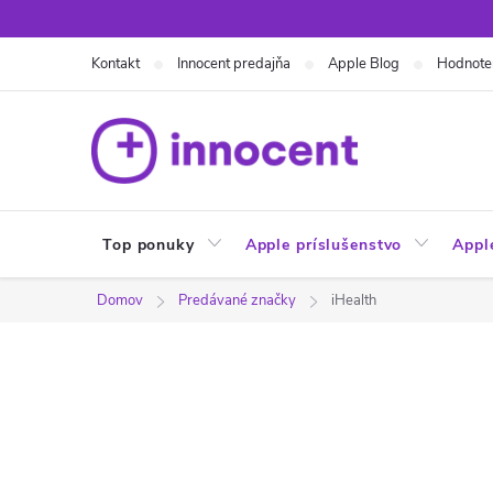
Prejsť
na
Kontakt
Innocent predajňa
Apple Blog
Hodnote
obsah
Top ponuky
Apple príslušenstvo
Appl
Domov
Predávané značky
iHealth