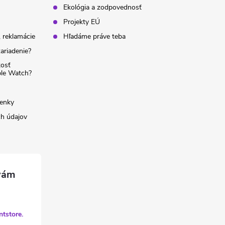
Ekológia a zodpovednosť
Projekty EÚ
 reklamácie
Hľadáme práve teba
ariadenie?
kosť
ple Watch?
enky
h údajov
ntstore.