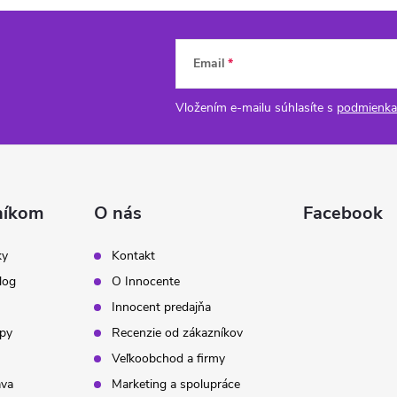
Email
Vložením e-mailu súhlasíte s
podmienka
níkom
O nás
Facebook
ky
Kontakt
log
O Innocente
Innocent predajňa
ipy
Recenzie od zákazníkov
Veľkoobchod a firmy
ava
Marketing a spolupráce