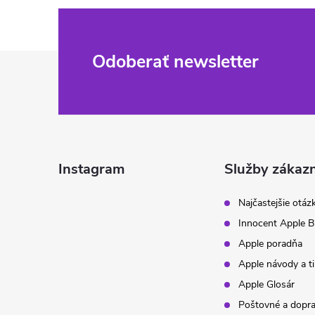
Z
Odoberať newsletter
á
p
ä
Instagram
Služby zákaz
t
Najčastejšie otáz
Innocent Apple B
i
Apple poradňa
Apple návody a t
e
Apple Glosár
Poštovné a dopr