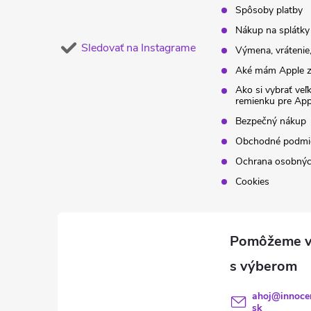
Spôsoby platby
Nákup na splátky
Sledovať na Instagrame
Výmena, vrátenie,
Aké mám Apple z
Ako si vybrať veľ
remienku pre Ap
Bezpečný nákup
Obchodné podmi
Ochrana osobnýc
Cookies
ahoj
@
innoce
sk