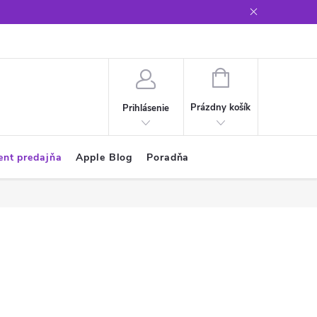
Glosár
NÁKUPNÝ
KOŠÍK
Prázdny košík
Prihlásenie
ent predajňa
Apple Blog
Poradňa