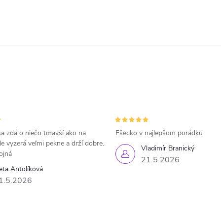
a zdá o niečo tmavší ako na
Fšecko v najlepšom porádku
le vyzerá veľmi pekne a drží dobre.
Vladimír Branický
ojná
21.5.2026
eta Antolíková
1.5.2026