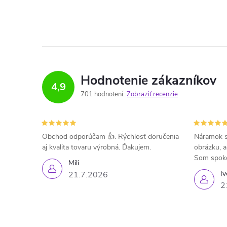
Hodnotenie zákazníkov
4,9
701 hodnotení
Zobraziť recenzie
Obchod odporúčam 👍. Rýchlosť doručenia
Náramok s
aj kvalita tovaru výrobná. Ďakujem.
obrázku, a
Som spok
Mili
Iv
21.7.2026
2