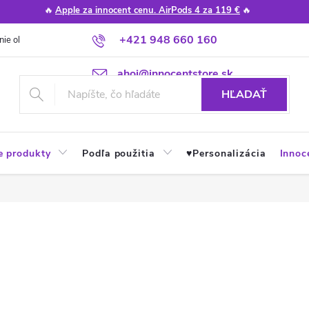
🔥
Apple za innocent cenu. AirPods 4 za 119 €
🔥
+421 948 660 160
nie obchodu
Poradňa
Apple návody a tipy
Najčastejšie otázky
ahoj@innocentstore.sk
HĽADAŤ
e produkty
Podľa použitia
♥︎Personalizácia
Innoc