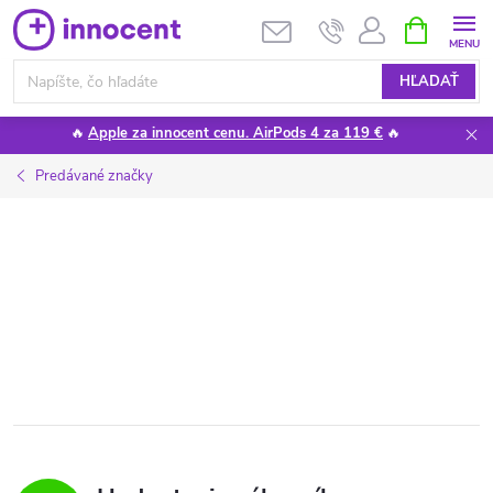
Prejsť
NÁKUPN
KOŠÍK
na
obsah
HĽADAŤ
🔥
Apple za innocent cenu. AirPods 4 za 119 €
🔥
Predávané značky