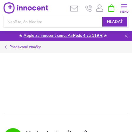
Prejsť
NÁKUPN
KOŠÍK
na
obsah
HĽADAŤ
🔥
Apple za innocent cenu. AirPods 4 za 119 €
🔥
Predávané značky