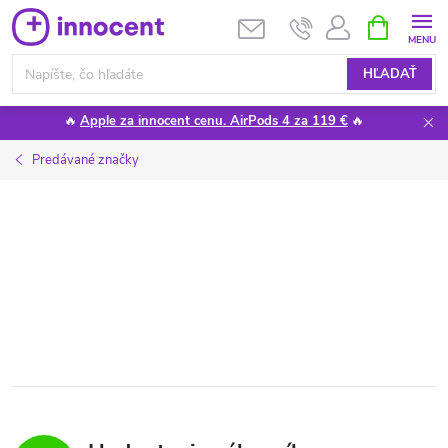
Prejsť
NÁKUPN
KOŠÍK
na
obsah
HĽADAŤ
🔥
Apple za innocent cenu. AirPods 4 za 119 €
🔥
Predávané značky