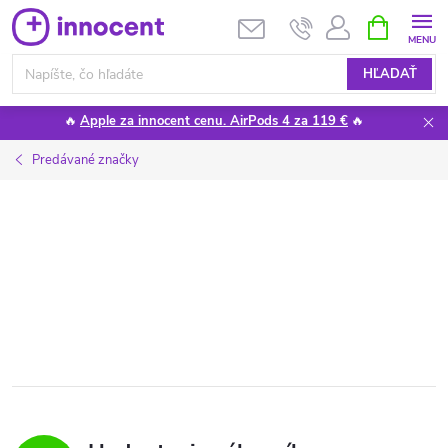
Prejsť
NÁKUPN
KOŠÍK
na
obsah
HĽADAŤ
🔥
Apple za innocent cenu. AirPods 4 za 119 €
🔥
Predávané značky