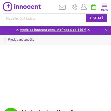
Prejsť
NÁKUPN
KOŠÍK
na
obsah
HĽADAŤ
🔥
Apple za innocent cenu. AirPods 4 za 119 €
🔥
Predávané značky