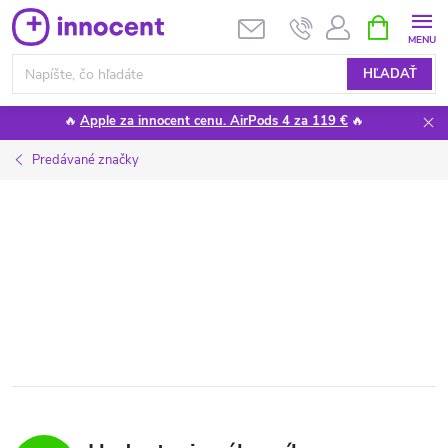
Prejsť
NÁKUPN
KOŠÍK
na
obsah
HĽADAŤ
🔥
Apple za innocent cenu. AirPods 4 za 119 €
🔥
Predávané značky