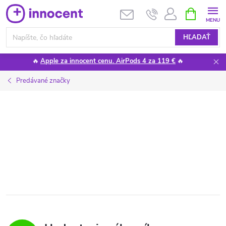
Prejsť
NÁKUPN
KOŠÍK
na
obsah
HĽADAŤ
🔥
Apple za innocent cenu. AirPods 4 za 119 €
🔥
Predávané značky