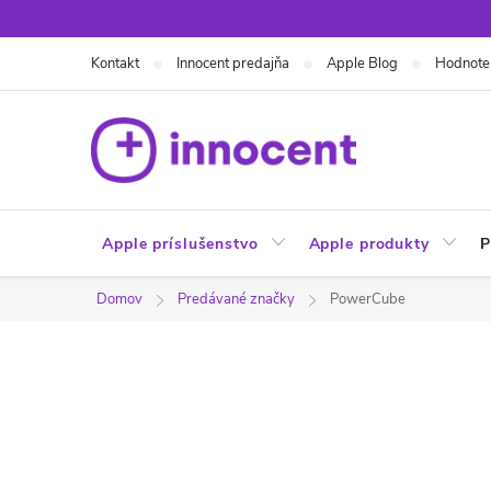
Prejsť
na
Kontakt
Innocent predajňa
Apple Blog
Hodnote
obsah
Apple príslušenstvo
Apple produkty
P
Domov
Predávané značky
PowerCube