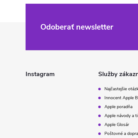
Z
Odoberať newsletter
á
p
ä
Instagram
Služby zákaz
t
Najčastejšie otáz
Innocent Apple B
i
Apple poradňa
Apple návody a t
e
Apple Glosár
Poštovné a dopr