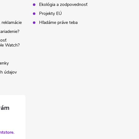
Ekológia a zodpovednosť
Projekty EÚ
 reklamácie
Hľadáme práve teba
ariadenie?
kosť
ple Watch?
enky
h údajov
ntstore.