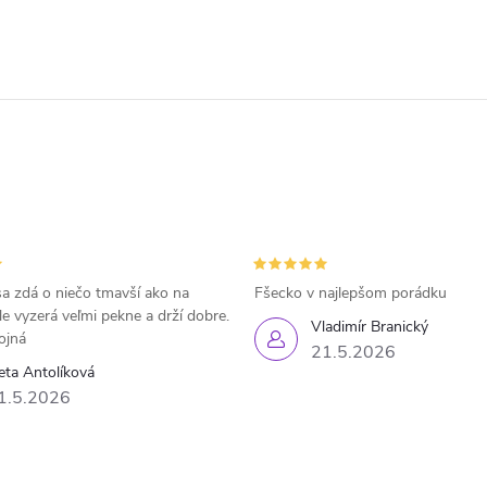
a zdá o niečo tmavší ako na
Fšecko v najlepšom porádku
le vyzerá veľmi pekne a drží dobre.
Vladimír Branický
ojná
21.5.2026
eta Antolíková
1.5.2026