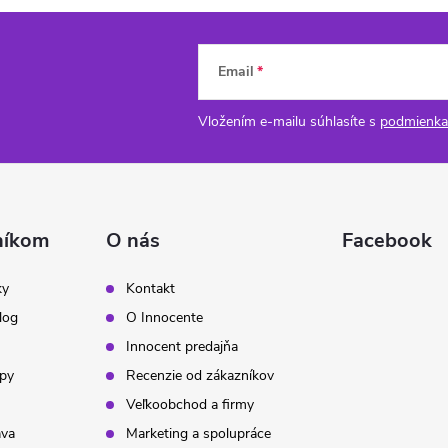
Email
Vložením e-mailu súhlasíte s
podmienka
níkom
O nás
Facebook
ky
Kontakt
log
O Innocente
Innocent predajňa
ipy
Recenzie od zákazníkov
Veľkoobchod a firmy
ava
Marketing a spolupráce