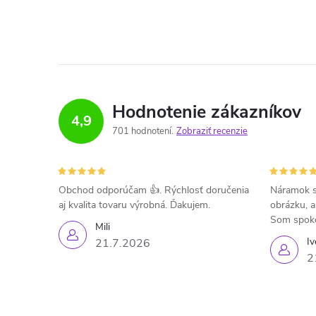
Hodnotenie zákazníkov
4,9
701 hodnotení
Zobraziť recenzie
Obchod odporúčam 👍. Rýchlosť doručenia
Náramok s
aj kvalita tovaru výrobná. Ďakujem.
obrázku, a
Som spok
Mili
Iv
21.7.2026
2