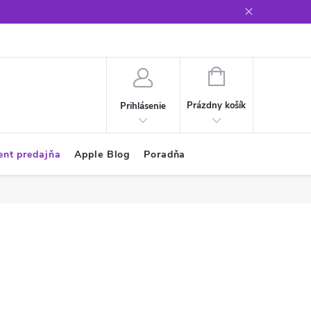
Glosár
NÁKUPNÝ
KOŠÍK
Prázdny košík
Prihlásenie
ent predajňa
Apple Blog
Poradňa