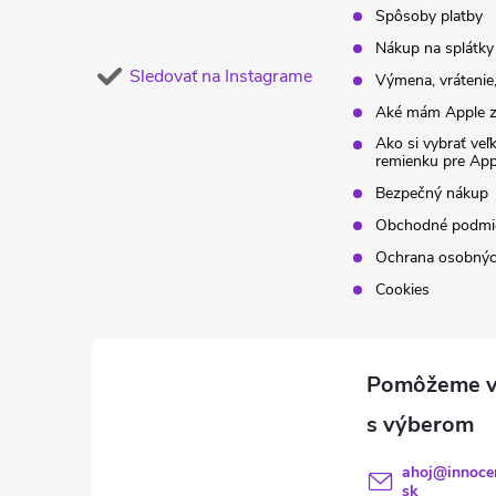
Spôsoby platby
Nákup na splátky
Sledovať na Instagrame
Výmena, vrátenie,
Aké mám Apple z
Ako si vybrať veľ
remienku pre Ap
Bezpečný nákup
Obchodné podmi
Ochrana osobnýc
Cookies
ahoj
@
innoce
sk