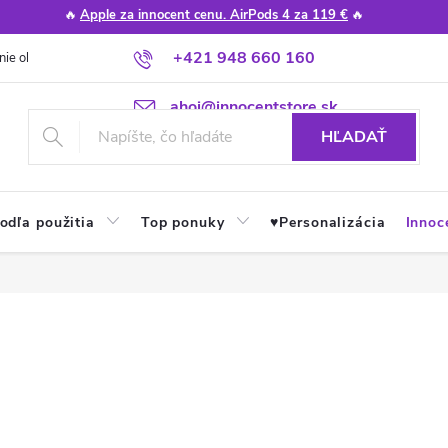
🔥
Apple za innocent cenu. AirPods 4 za 119 €
🔥
+421 948 660 160
nie obchodu
Poradňa
Apple návody a tipy
Najčastejšie otázky
ahoj@innocentstore.sk
HĽADAŤ
odľa použitia
Top ponuky
♥︎Personalizácia
Innoc