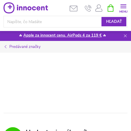
Prejsť
NÁKUPN
KOŠÍK
na
obsah
HĽADAŤ
🔥
Apple za innocent cenu. AirPods 4 za 119 €
🔥
Predávané značky