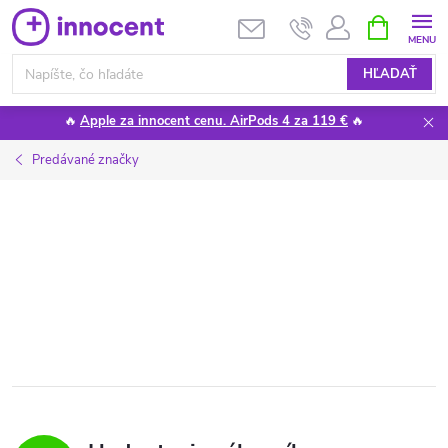
Prejsť
NÁKUPN
KOŠÍK
na
obsah
HĽADAŤ
🔥
Apple za innocent cenu. AirPods 4 za 119 €
🔥
Predávané značky