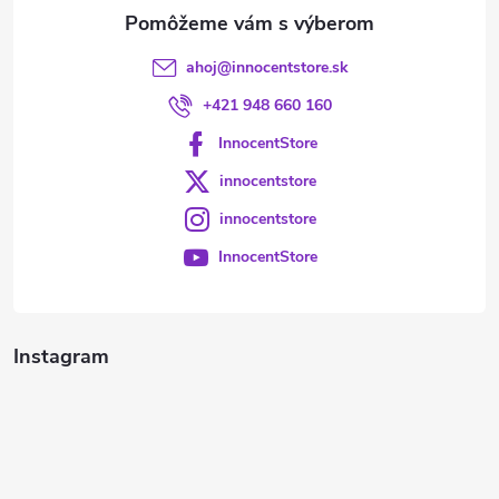
e
ahoj
@
innocentstore.sk
+421 948 660 160
InnocentStore
innocentstore
innocentstore
InnocentStore
Instagram