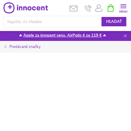
Prejsť
NÁKUPN
KOŠÍK
na
obsah
HĽADAŤ
🔥
Apple za innocent cenu. AirPods 4 za 119 €
🔥
Predávané značky