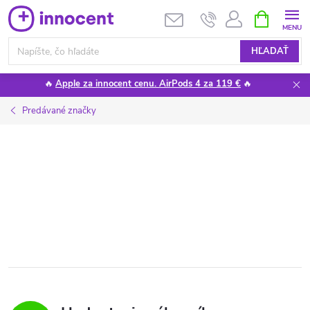
Prejsť
NÁKUPN
KOŠÍK
na
obsah
HĽADAŤ
🔥
Apple za innocent cenu. AirPods 4 za 119 €
🔥
Predávané značky