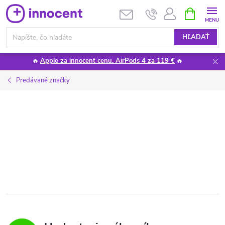
Prejsť
NÁKUPN
KOŠÍK
na
obsah
HĽADAŤ
🔥
Apple za innocent cenu. AirPods 4 za 119 €
🔥
Predávané značky