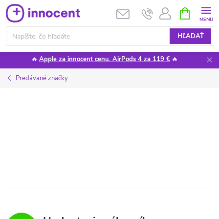
Prejsť
NÁKUPN
KOŠÍK
na
obsah
HĽADAŤ
🔥
Apple za innocent cenu. AirPods 4 za 119 €
🔥
Predávané značky