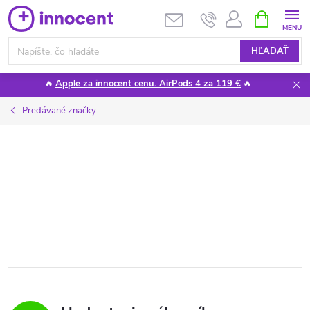
Prejsť
NÁKUPN
KOŠÍK
na
obsah
HĽADAŤ
🔥
Apple za innocent cenu. AirPods 4 za 119 €
🔥
Predávané značky