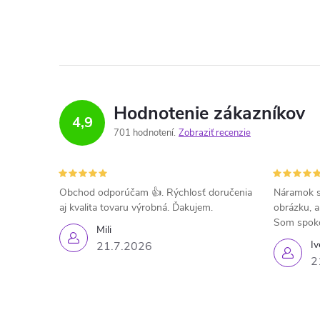
Hodnotenie zákazníkov
4,9
701 hodnotení
Zobraziť recenzie
Obchod odporúčam 👍. Rýchlosť doručenia
Náramok s
aj kvalita tovaru výrobná. Ďakujem.
obrázku, a
Som spok
Mili
Iv
21.7.2026
2