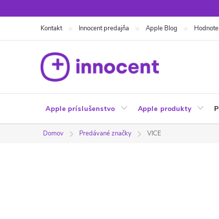
Prejsť
na
Kontakt
Innocent predajňa
Apple Blog
Hodnote
obsah
Apple príslušenstvo
Apple produkty
P
Domov
Predávané značky
VICE