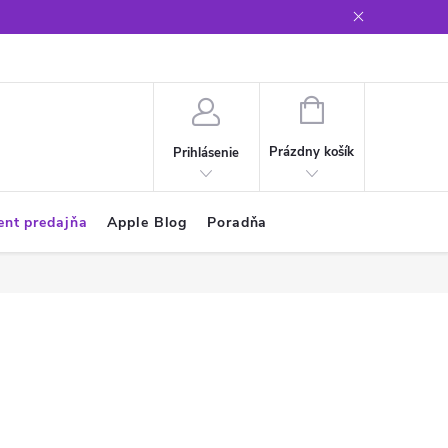
Glosár
NÁKUPNÝ
KOŠÍK
Prázdny košík
Prihlásenie
ent predajňa
Apple Blog
Poradňa