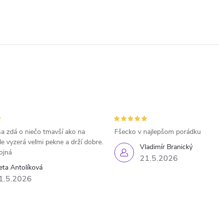
a zdá o niečo tmavší ako na
Fšecko v najlepšom porádku
le vyzerá veľmi pekne a drží dobre.
Vladimír Branický
ojná
21.5.2026
eta Antolíková
1.5.2026