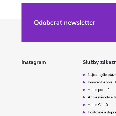
Z
Odoberať newsletter
á
p
ä
Instagram
Služby zákaz
t
Najčastejšie otáz
Innocent Apple B
i
Apple poradňa
Apple návody a t
e
Apple Glosár
Poštovné a dopr