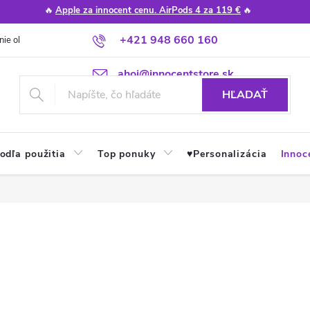
🔥
Apple za innocent cenu. AirPods 4 za 119 €
🔥
+421 948 660 160
nie obchodu
Poradňa
Apple návody a tipy
Najčastejšie otázky
ahoj@innocentstore.sk
HĽADAŤ
odľa použitia
Top ponuky
♥︎Personalizácia
Innoc