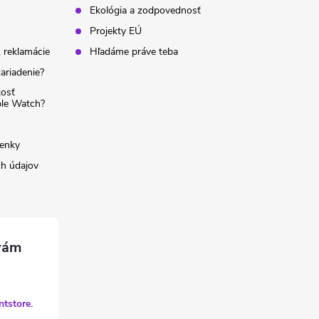
Ekológia a zodpovednosť
Projekty EÚ
 reklamácie
Hľadáme práve teba
ariadenie?
kosť
ple Watch?
enky
h údajov
ntstore.