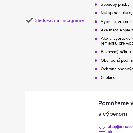
Spôsoby platby
Nákup na splátky
Sledovať na Instagrame
Výmena, vrátenie,
Aké mám Apple z
Ako si vybrať veľ
remienku pre Ap
Bezpečný nákup
Obchodné podmi
Ochrana osobnýc
Cookies
ahoj
@
innoce
sk