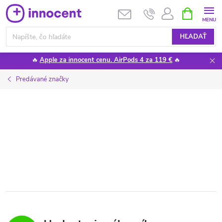
Prejsť
NÁKUPN
KOŠÍK
na
obsah
HĽADAŤ
🔥
Apple za innocent cenu. AirPods 4 za 119 €
🔥
Predávané značky