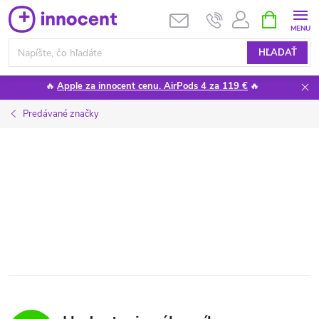
Prejsť
NÁKUPN
KOŠÍK
na
obsah
HĽADAŤ
🔥
Apple za innocent cenu. AirPods 4 za 119 €
🔥
Predávané značky