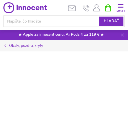
Prejsť
NÁKUPN
KOŠÍK
na
obsah
HĽADAŤ
🔥
Apple za innocent cenu. AirPods 4 za 119 €
🔥
Obaly, puzdrá, kryty