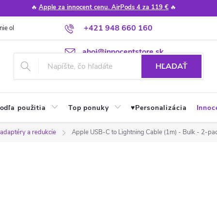
🔥
Apple za innocent cenu. AirPods 4 za 119 €
🔥
+421 948 660 160
nie obchodu
Poradňa
Apple návody a tipy
Najčastejšie otázky
ahoj@innocentstore.sk
HĽADAŤ
odľa použitia
Top ponuky
♥︎Personalizácia
Innoc
 adaptéry a redukcie
Apple USB-C to Lightning Cable (1m) - Bulk - 2-pa