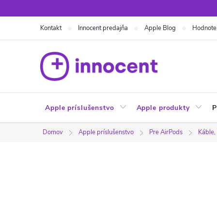
Prejsť
na
Kontakt
Innocent predajňa
Apple Blog
Hodnote
obsah
Apple príslušenstvo
Apple produkty
P
Domov
Apple príslušenstvo
Pre AirPods
Káble,