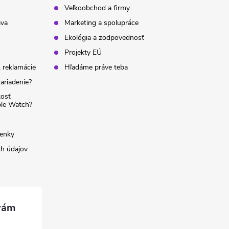
Veľkoobchod a firmy
ava
Marketing a spolupráce
Ekológia a zodpovednosť
Projekty EÚ
 reklamácie
Hľadáme práve teba
ariadenie?
kosť
ple Watch?
enky
h údajov