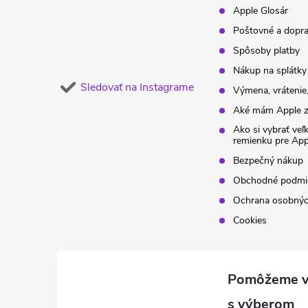
e
Apple Glosár
Poštovné a dopr
Spôsoby platby
Nákup na splátky
Sledovať na Instagrame
Výmena, vrátenie,
Aké mám Apple z
Ako si vybrať veľ
remienku pre Ap
Bezpečný nákup
Obchodné podmi
Ochrana osobnýc
Cookies