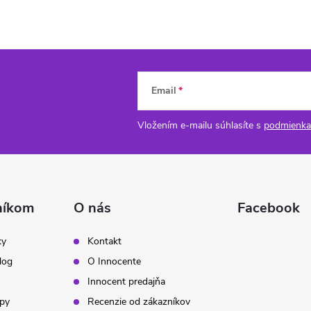
Email
Vložením e-mailu súhlasíte s
podmienka
níkom
O nás
Facebook
ky
Kontakt
log
O Innocente
Innocent predajňa
ipy
Recenzie od zákazníkov