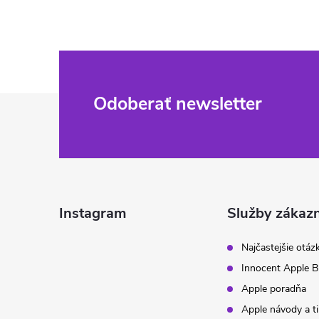
Z
Odoberať newsletter
á
p
ä
Instagram
Služby zákaz
t
Najčastejšie otáz
Innocent Apple B
i
Apple poradňa
Apple návody a t