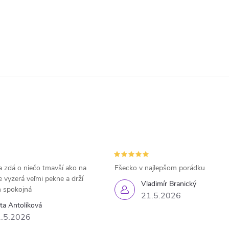
 zdá o niečo tmavší ako na
Fšecko v najlepšom porádku
e vyzerá veľmi pekne a drží
Vladimír Branický
 spokojná
21.5.2026
eta Antolíková
.5.2026