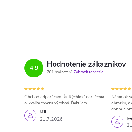
Hodnotenie zákazníkov
4,9
701 hodnotení
Zobraziť recenzie
Obchod odporúčam 👍. Rýchlosť doručenia
Náramok sa
aj kvalita tovaru výrobná. Ďakujem.
obrázku, al
dobre. Som
Mili
Iv
21.7.2026
21