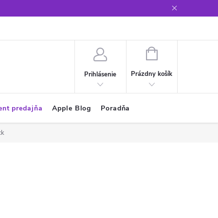
Glosár
NÁKUPNÝ
KOŠÍK
Prázdny košík
Prihlásenie
ent predajňa
Apple Blog
Poradňa
ck