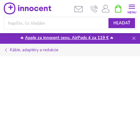
Prejsť
NÁKUPN
KOŠÍK
na
obsah
HĽADAŤ
🔥
Apple za innocent cenu. AirPods 4 za 119 €
🔥
Káble, adaptéry a redukcie