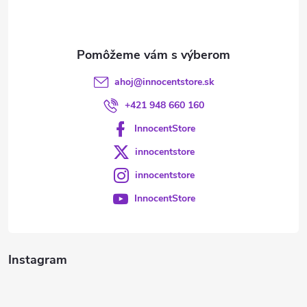
i
e
ahoj
@
innocentstore.sk
+421 948 660 160
InnocentStore
innocentstore
innocentstore
InnocentStore
Instagram