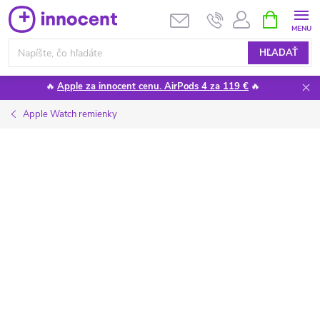
Prejsť
NÁKUPN
KOŠÍK
na
obsah
HĽADAŤ
🔥
Apple za innocent cenu. AirPods 4 za 119 €
🔥
Apple Watch remienky