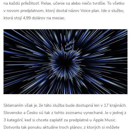
na každú príležitosť. Relax, učenie sa alebo niečo tvrdšie. To všetko
v novom predplatnom, ktorý dostal názov Voice plan. Ide o službu,
ktorá stojí 4,99 dolárov na mesiac.
Sklamaním však je, že táto služba bude dostupná len v 17 krajinách.
Slovensko a Česko sú tak z tohto zoznamu vynechané. Je v jednej z
3 kategórií, keď si chcete zaplatiť za predplatné u Apple Music.
Dotvorila tak ponuku aktuálne troch plánov, z ktorých si môžete