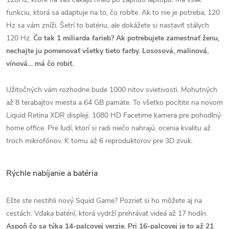
funkciu, ktorá sa adaptuje na to, čo robíte. Ak to nie je potreba, 120
Hz sa vám zníži. Šetrí to batériu, ale dokážete si nastaviť stálych
120 Hz.
Čo tak 1 miliarda farieb? Ak potrebujete zamestnať ženu,
nechajte ju pomenovať všetky tieto farby. Lososová, malinová,
vínová… má čo robiť.
Užitočných vám rozhodne bude 1000 nitov svietivosti. Mohutných
až 8 terabajtov miesta a 64 GB pamäte. To všetko pocítite na novom
Liquid Retina XDR displeji. 1080 HD Facetime kamera pre pohodlný
home office. Pre ľudí, ktorí si radi niečo nahrajú, ocenia kvalitu až
troch mikrofónov. K tomu až 6 reproduktorov pre 3D zvuk.
Rýchle nabíjanie a batéria
Ešte ste nestihli nový Squid Game? Pozrieť si ho môžete aj na
cestách. Vďaka batérií, ktorá vydrží prehrávať videá až 17 hodín.
Aspoň čo sa týka 14-palcovej verzie. Pri 16-palcovej je to až 21