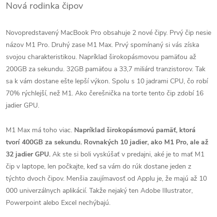
Nová rodinka čipov
Novopredstavený MacBook Pro obsahuje 2 nové čipy. Prvý čip nesie
názov M1 Pro. Druhý zase M1 Max. Prvý spomínaný si vás získa
svojou charakteristikou. Napríklad širokopásmovou pamäťou až
200GB za sekundu. 32GB pamäťou a 33,7 miliárd tranzistorov. Tak
sa k vám dostane ešte lepší výkon. Spolu s 10 jadrami CPU, čo robí
70% rýchlejší, než M1. Ako čerešnička na torte tento čip zdobí 16
jadier GPU.
M1 Max má toho viac.
Napríklad širokopásmovú pamäť, ktorá
tvorí 400GB za sekundu. Rovnakých 10 jadier, ako M1 Pro, ale až
32 jadier GPU.
Ak ste si boli vyskúšať v predajni, aké je to mať M1
čip v laptope, len počkajte, keď sa vám do rúk dostane jeden z
týchto dvoch čipov. Menšia zaujímavosť od Applu je, že majú až 10
000 univerzálnych aplikácií. Takže nejaký ten Adobe Illustrator,
Powerpoint alebo Excel nechýbajú.