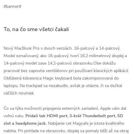
#banner#
To, na čo sme všetci čakali
Nový MacBook Pro v dvoch verziách. 16-palcový a 14-palcový.
Model označovaný, ako 16-palcový, tvorí 16,2 milimetrový displej a
14-palcový model zase 14,2-palcovú obrazovku.Obe dokážu
pracovať bez zapnutia ventilátorov pri používaní klasických aplikácií.
Obľúbená klávesnica Magic keyboard bola zakomponovaná do
laptopu. Na trackpad sa nezabudlo, avšak je otázne, či sa dočkal
väčších noviniek.
Čo sa týka možnosti pripojenia externých zariadení, Apple vám dal
voľnú ruku.
Pridali tak HDMI port, 3-krát Thunderbolt port, SD
slot a headphone jack.
Nabíjanie cet Magsafe je istota kvalitného
nabitia. Pri pohľade na obrazovku, displej sa pomaly blíži až na okraj