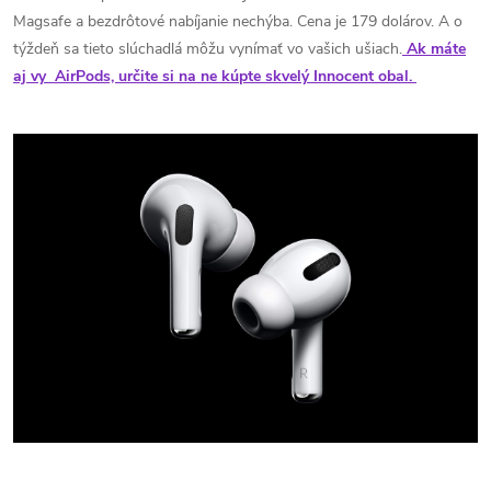
Magsafe a bezdrôtové nabíjanie nechýba. Cena je 179 dolárov. A o
týždeň sa tieto slúchadlá môžu vynímať vo vašich ušiach.
Ak máte
aj vy AirPods, určite si na ne kúpte skvelý Innocent obal.