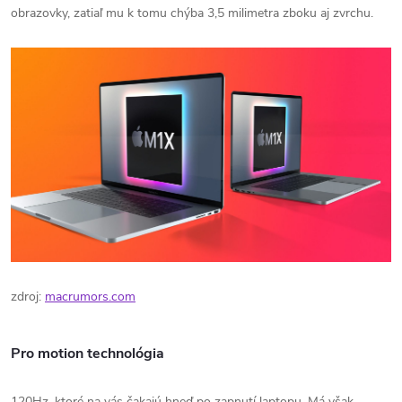
obrazovky, zatiaľ mu k tomu chýba 3,5 milimetra zboku aj zvrchu.
zdroj:
macrumors.com
Pro motion technológia
120Hz, ktoré na vás čakajú hneď po zapnutí laptopu. Má však