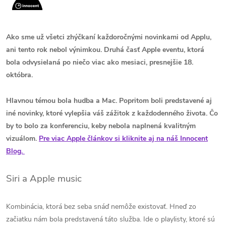
Ako sme už všetci zhýčkaní každoročnými novinkami od Applu,
ani tento rok nebol výnimkou. Druhá časť Apple eventu, ktorá
bola odvysielaná po niečo viac ako mesiaci, presnejšie 18.
októbra.
Hlavnou témou bola hudba a Mac. Popritom boli predstavené aj
iné novinky, ktoré vylepšia váš zážitok z každodenného života. Čo
by to bolo za konferenciu, keby nebola naplnená kvalitným
vizuálom.
Pre viac Apple článkov si kliknite aj na náš Innocent
Blog.
Siri a Apple music
Kombinácia, ktorá bez seba snáď nemôže existovať. Hneď zo
začiatku nám bola predstavená táto služba. Ide o playlisty, ktoré sú