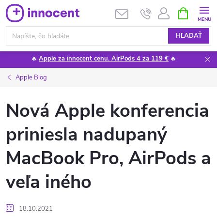
Prejsť
NÁKUPN
KOŠÍK
na
obsah
HĽADAŤ
🔥
Apple za innocent cenu. AirPods 4 za 119 €
🔥
Apple Blog
Nová Apple konferencia
priniesla nadupaný
MacBook Pro, AirPods a
veľa iného
18.10.2021