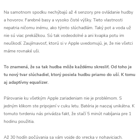
Na samotnom spodku nechýbajú až 4 senzory pre ovládanie hudby
a hovorov. Farebné basy a vysoko čisté výšky. Tieto vlastnosti
nepatria ničomu inému, ako týmto slúchadlám. Taký pot a voda už
nie sú viac prekážkou. Sú tak vodeodolné a ani kvapka potu im
neuškodí. Zaujímavosť, ktorú si v Apple uvedomujú, je, že nie všetci
máme rovnaké uši.
To znamená, že sa tak hudba môže každému skresliť. Od toho je
tu nový tvar slúchadiel, ktorý posiela hudbu priamo do uší. K tomu
aj adaptívny equalizer.
Párovanie ku všetkým Apple zariadeniam nie je problémom. S
jedným klikom ste pripojení v cuku letu. Batéria je naozaj unikátna. K
tomuto tvrdeniu nás privádza fakt, že stačí 5 minút nabíjania pre 1
hodinu použitia.
Až 30 hodín počúvania sa vám vojde do vrecka v nohaviciach.