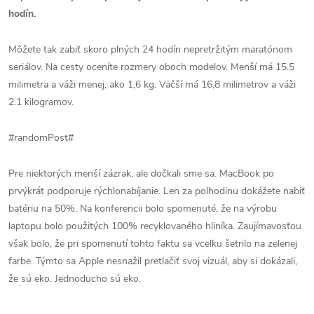
hodín.
Môžete tak zabiť skoro plných 24 hodín nepretržitým maratónom
seriálov. Na cesty oceníte rozmery oboch modelov. Menší má 15.5
milimetra a váži menej, ako 1,6 kg. Väčší má 16,8 milimetrov a váži
2.1 kilogramov.
#randomPost#
Pre niektorých menší zázrak, ale dočkali sme sa. MacBook po
prvýkrát podporuje rýchlonabíjanie. Len za polhodinu dokážete nabiť
batériu na 50%. Na konferencii bolo spomenuté, že na výrobu
laptopu bolo použitých 100% recyklovaného hliníka. Zaujímavosťou
však bolo, že pri spomenutí tohto faktu sa vcelku šetrilo na zelenej
farbe. Týmto sa Apple nesnažil pretlačiť svoj vizuál, aby si dokázali,
že sú eko. Jednoducho sú eko.