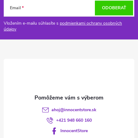
Z
Email
ODOBERAŤ
á
Vložením e-mailu súhlasíte s
podmienkami ochrany osobných
p
údajov
ä
t
i
e
ahoj
@
innocentstore.sk
+421 948 660 160
InnocentStore