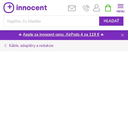
Prejsť
NÁKUPN
KOŠÍK
na
obsah
HĽADAŤ
🔥
Apple za innocent cenu. AirPods 4 za 119 €
🔥
Káble, adaptéry a redukcie