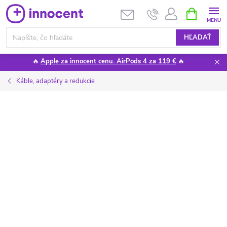
Prejsť
NÁKUPN
KOŠÍK
na
obsah
HĽADAŤ
🔥
Apple za innocent cenu. AirPods 4 za 119 €
🔥
Káble, adaptéry a redukcie