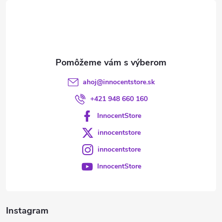
t
i
e
ahoj
@
innocentstore.sk
+421 948 660 160
InnocentStore
innocentstore
innocentstore
InnocentStore
Instagram