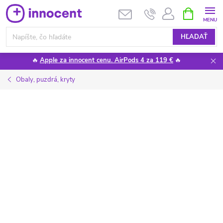
Prejsť
NÁKUPN
KOŠÍK
na
obsah
HĽADAŤ
🔥
Apple za innocent cenu. AirPods 4 za 119 €
🔥
Obaly, puzdrá, kryty