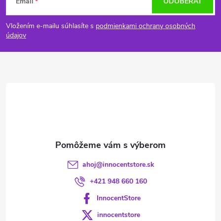
Email
ODOBERAŤ
á
Vložením e-mailu súhlasíte s
podmienkami ochrany osobných
p
údajov
ä
t
i
e
ahoj
@
innocentstore.sk
+421 948 660 160
InnocentStore
innocentstore