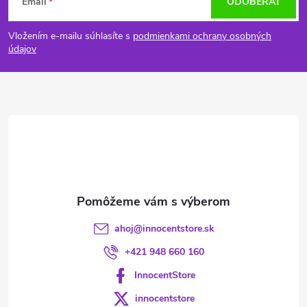
Email
ODOBERAŤ
á
Vložením e-mailu súhlasíte s
podmienkami ochrany osobných
p
údajov
ä
t
i
e
ahoj
@
innocentstore.sk
+421 948 660 160
InnocentStore
innocentstore