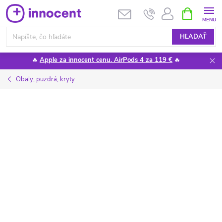
Prejsť
NÁKUPN
KOŠÍK
na
obsah
HĽADAŤ
🔥
Apple za innocent cenu. AirPods 4 za 119 €
🔥
Obaly, puzdrá, kryty