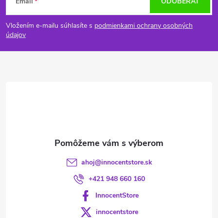
Email
ODOBERAŤ
á
Vložením e-mailu súhlasíte s
podmienkami ochrany osobných
p
údajov
ä
t
i
e
ahoj
@
innocentstore.sk
+421 948 660 160
InnocentStore
innocentstore