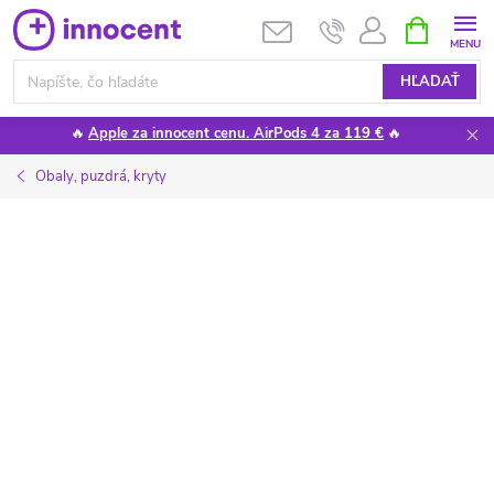
Prejsť
NÁKUPN
KOŠÍK
na
obsah
HĽADAŤ
🔥
Apple za innocent cenu. AirPods 4 za 119 €
🔥
Obaly, puzdrá, kryty