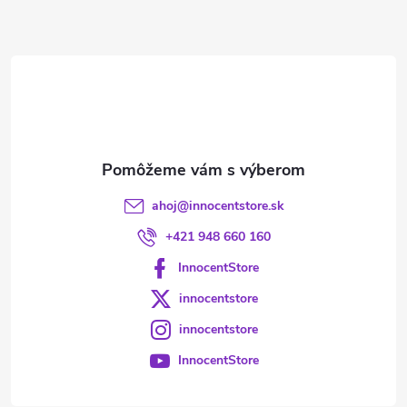
ä
t
i
e
ahoj
@
innocentstore.sk
+421 948 660 160
InnocentStore
innocentstore
innocentstore
InnocentStore