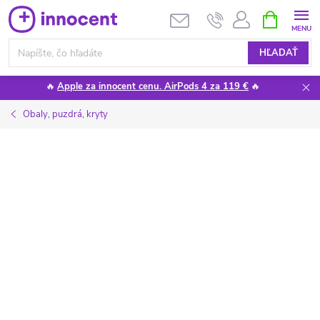
Prejsť
NÁKUPN
KOŠÍK
na
obsah
HĽADAŤ
🔥
Apple za innocent cenu. AirPods 4 za 119 €
🔥
Obaly, puzdrá, kryty