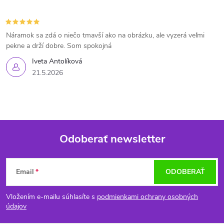
Náramok sa zdá o niečo tmavší ako na obrázku, ale vyzerá veľmi
pekne a drží dobre. Som spokojná
Iveta Antolíková
21.5.2026
Odoberať newsletter
Z
Email
ODOBERAŤ
á
Vložením e-mailu súhlasíte s
podmienkami ochrany osobných
p
údajov