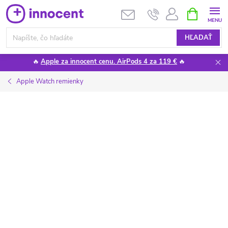
Prejsť
NÁKUPN
KOŠÍK
na
obsah
HĽADAŤ
🔥
Apple za innocent cenu. AirPods 4 za 119 €
🔥
Apple Watch remienky