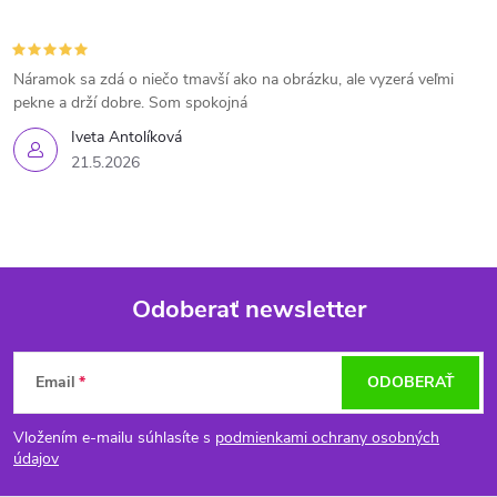
Náramok sa zdá o niečo tmavší ako na obrázku, ale vyzerá veľmi
pekne a drží dobre. Som spokojná
Iveta Antolíková
21.5.2026
Odoberať newsletter
Z
Email
ODOBERAŤ
á
Vložením e-mailu súhlasíte s
podmienkami ochrany osobných
p
údajov