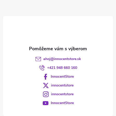
ä
t
i
e
ahoj
@
innocentstore.sk
+421 948 660 160
InnocentStore
innocentstore
innocentstore
InnocentStore