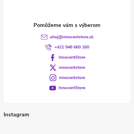
i
e
ahoj
@
innocentstore.sk
+421 948 660 160
InnocentStore
innocentstore
innocentstore
InnocentStore
Instagram