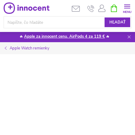
Prejsť
NÁKUPN
KOŠÍK
na
obsah
HĽADAŤ
🔥
Apple za innocent cenu. AirPods 4 za 119 €
🔥
Apple Watch remienky