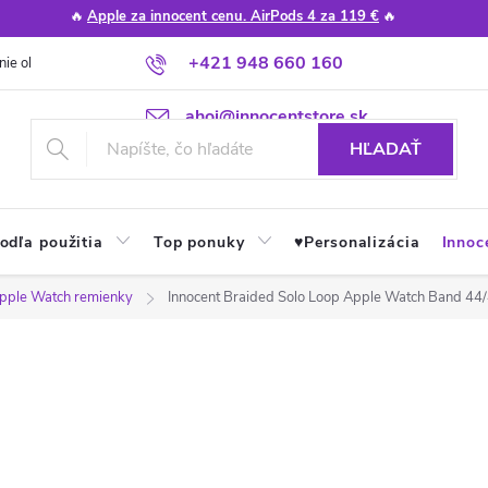
🔥
Apple za innocent cenu. AirPods 4 za 119 €
🔥
+421 948 660 160
nie obchodu
Poradňa
Apple návody a tipy
Najčastejšie otázky
ahoj@innocentstore.sk
HĽADAŤ
odľa použitia
Top ponuky
♥︎Personalizácia
Innoc
pple Watch remienky
Innocent Braided Solo Loop Apple Watch Band 4