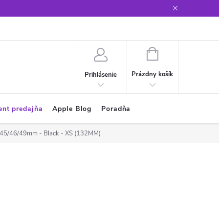
Glosár
NÁKUPNÝ
KOŠÍK
Prázdny košík
Prihlásenie
ent predajňa
Apple Blog
Poradňa
4/45/46/49mm - Black - XS (132MM)