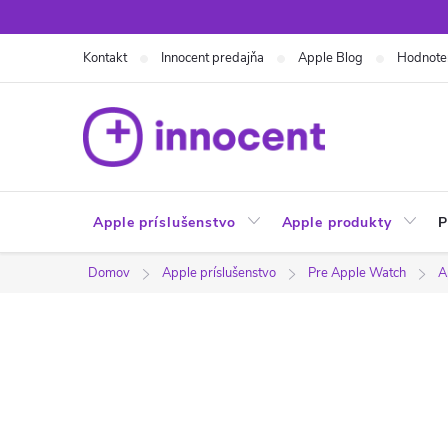
Prejsť
na
Kontakt
Innocent predajňa
Apple Blog
Hodnote
obsah
Apple príslušenstvo
Apple produkty
P
Domov
Apple príslušenstvo
Pre Apple Watch
A