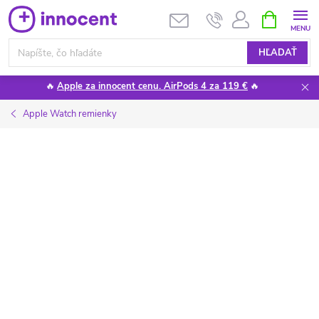
Prejsť
NÁKUPN
KOŠÍK
na
obsah
HĽADAŤ
🔥
Apple za innocent cenu. AirPods 4 za 119 €
🔥
Apple Watch remienky