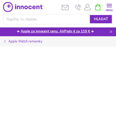
Prejsť
NÁKUPN
KOŠÍK
na
obsah
HĽADAŤ
🔥
Apple za innocent cenu. AirPods 4 za 119 €
🔥
Apple Watch remienky