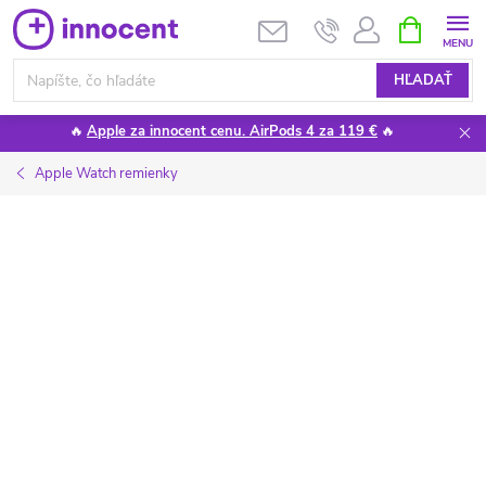
Prejsť
NÁKUPN
KOŠÍK
na
obsah
HĽADAŤ
🔥
Apple za innocent cenu. AirPods 4 za 119 €
🔥
Apple Watch remienky