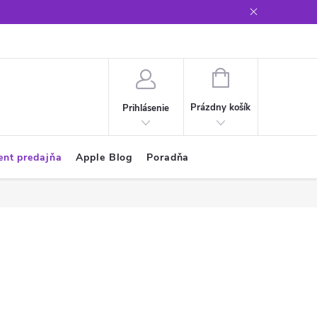
Glosár
NÁKUPNÝ
KOŠÍK
Prázdny košík
Prihlásenie
ent predajňa
Apple Blog
Poradňa