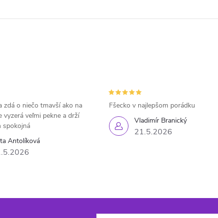
 zdá o niečo tmavší ako na
Fšecko v najlepšom porádku
e vyzerá veľmi pekne a drží
Vladimír Branický
 spokojná
21.5.2026
eta Antolíková
.5.2026