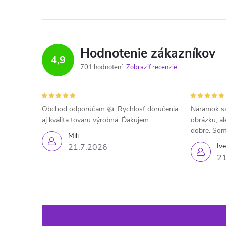
Hodnotenie zákazníkov
4,9
701 hodnotení
Zobraziť recenzie
Obchod odporúčam 👍. Rýchlosť doručenia
Náramok sa
aj kvalita tovaru výrobná. Ďakujem.
obrázku, al
dobre. Som
Mili
Iv
21.7.2026
21