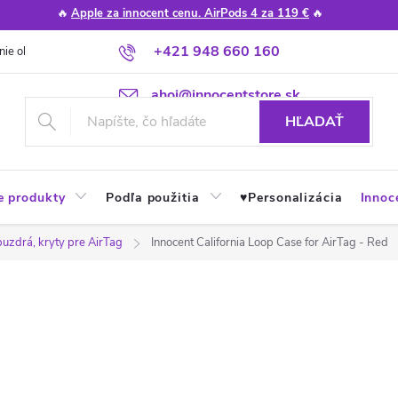
🔥
Apple za innocent cenu. AirPods 4 za 119 €
🔥
+421 948 660 160
nie obchodu
Poradňa
Apple návody a tipy
Najčastejšie otázky
ahoj@innocentstore.sk
HĽADAŤ
e produkty
Podľa použitia
♥︎Personalizácia
Innoc
puzdrá, kryty pre AirTag
Innocent California Loop Case for AirTag - Red