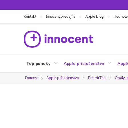
Prejsť
na
Kontakt
Innocent predajňa
Apple Blog
Hodnote
obsah
Top ponuky
Apple príslušenstvo
Appl
Domov
Apple príslušenstvo
Pre AirTag
Obaly, 