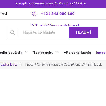
🔥
Apple za innocent cenu. AirPods 4 za 119 €
🔥
+421 948 660 160
nie obchodu
Poradňa
Apple návody a tipy
Najčastejšie otázky
ahoj@innocentstore.sk
HĽADAŤ
odľa použitia
Top ponuky
♥︎Personalizácia
Innoc
puzdrá, kryty
Innocent California MagSafe Case iPhone 13 mini - Black