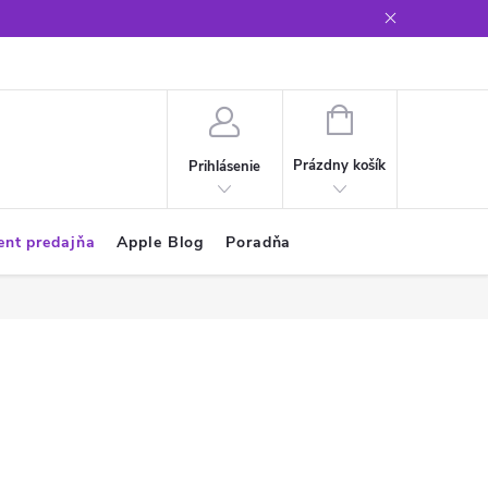
Glosár
NÁKUPNÝ
KOŠÍK
Prázdny košík
Prihlásenie
ent predajňa
Apple Blog
Poradňa