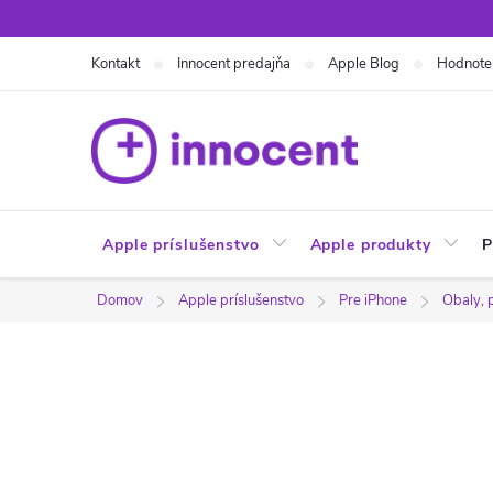
Prejsť
na
Kontakt
Innocent predajňa
Apple Blog
Hodnote
obsah
Apple príslušenstvo
Apple produkty
P
Domov
Apple príslušenstvo
Pre iPhone
Obaly, 