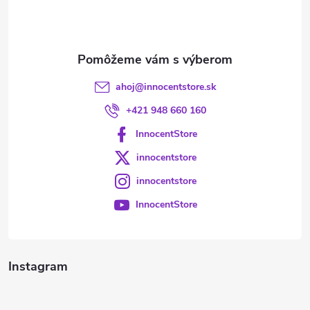
i
e
ahoj
@
innocentstore.sk
+421 948 660 160
InnocentStore
innocentstore
innocentstore
InnocentStore
Instagram