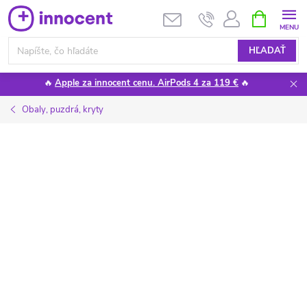
Prejsť
NÁKUPN
KOŠÍK
na
obsah
HĽADAŤ
🔥
Apple za innocent cenu. AirPods 4 za 119 €
🔥
Obaly, puzdrá, kryty