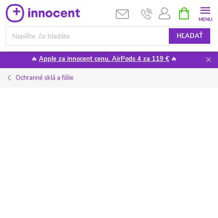
Prejsť
NÁKUPN
KOŠÍK
na
obsah
HĽADAŤ
🔥
Apple za innocent cenu. AirPods 4 za 119 €
🔥
Ochranné sklá a fólie