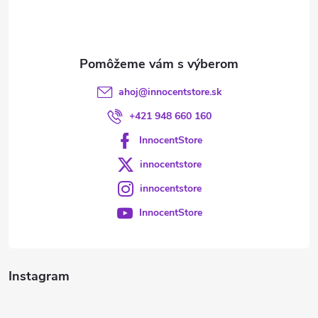
i
e
ahoj
@
innocentstore.sk
+421 948 660 160
InnocentStore
innocentstore
innocentstore
InnocentStore
Instagram