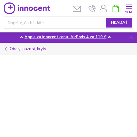
Prejsť
NÁKUPN
KOŠÍK
na
obsah
HĽADAŤ
🔥
Apple za innocent cenu. AirPods 4 za 119 €
🔥
Obaly, puzdrá, kryty