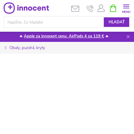
Prejsť
NÁKUPN
KOŠÍK
na
obsah
HĽADAŤ
🔥
Apple za innocent cenu. AirPods 4 za 119 €
🔥
Obaly, puzdrá, kryty