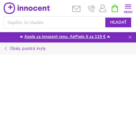
Prejsť
NÁKUPN
KOŠÍK
na
obsah
HĽADAŤ
🔥
Apple za innocent cenu. AirPods 4 za 119 €
🔥
Obaly, puzdrá, kryty