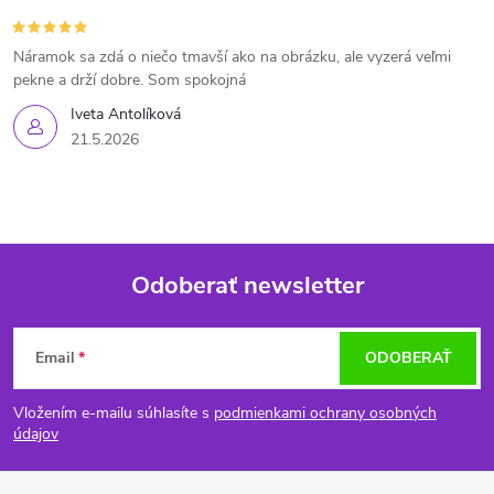
Náramok sa zdá o niečo tmavší ako na obrázku, ale vyzerá veľmi
pekne a drží dobre. Som spokojná
Iveta Antolíková
21.5.2026
Odoberať newsletter
Z
Email
ODOBERAŤ
á
Vložením e-mailu súhlasíte s
podmienkami ochrany osobných
p
údajov