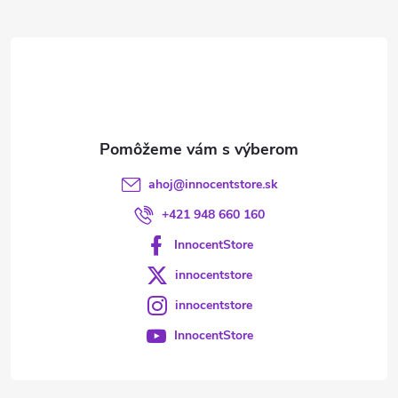
ä
t
i
e
ahoj
@
innocentstore.sk
+421 948 660 160
InnocentStore
innocentstore
innocentstore
InnocentStore