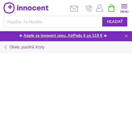
Prejsť
NÁKUPN
KOŠÍK
na
obsah
HĽADAŤ
🔥
Apple za innocent cenu. AirPods 4 za 119 €
🔥
Obaly, puzdrá, kryty