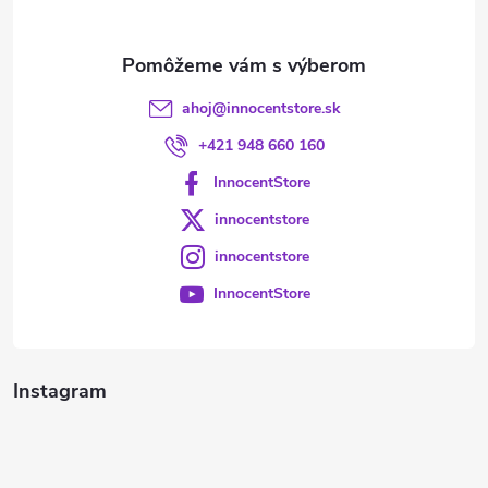
e
ahoj
@
innocentstore.sk
+421 948 660 160
InnocentStore
innocentstore
innocentstore
InnocentStore
Instagram