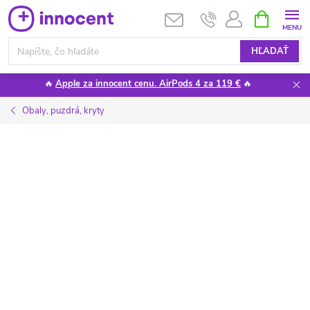
Prejsť
NÁKUPN
KOŠÍK
na
obsah
HĽADAŤ
🔥
Apple za innocent cenu. AirPods 4 za 119 €
🔥
Obaly, puzdrá, kryty