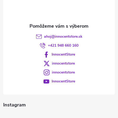
i
e
ahoj
@
innocentstore.sk
+421 948 660 160
InnocentStore
innocentstore
innocentstore
InnocentStore
Instagram