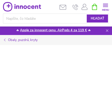
Prejsť
NÁKUPN
KOŠÍK
na
obsah
HĽADAŤ
🔥
Apple za innocent cenu. AirPods 4 za 119 €
🔥
Obaly, puzdrá, kryty