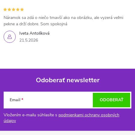
Náramok sa zdá o niečo tmavší ako na obrázku, ale vyzerá veľmi
pekne a drží dobre. Som spokojná
Iveta Antolíková
21.5.2026
Odoberať newsletter
Z
Email
ODOBERAŤ
á
Vložením e-mailu súhlasíte s
podmienkami ochrany osobných
p
údajov