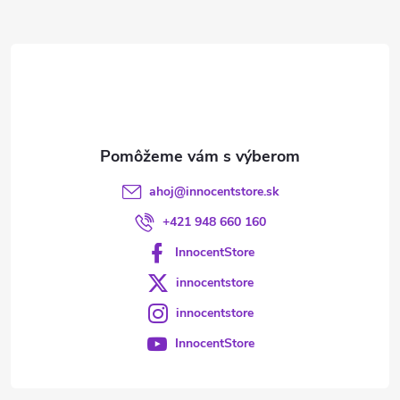
ä
t
i
e
ahoj
@
innocentstore.sk
+421 948 660 160
InnocentStore
innocentstore
innocentstore
InnocentStore