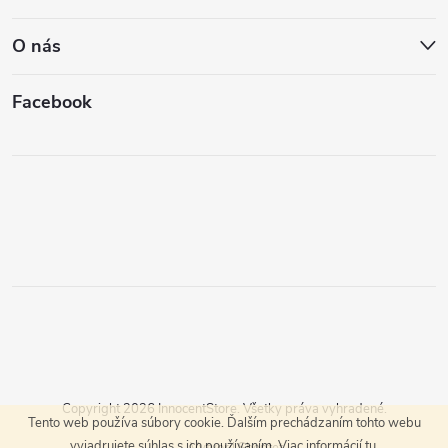
O nás
Facebook
Copyright 2026
InnocentStore
. Všetky práva vyhradené.
Tento web používa súbory cookie. Ďalším prechádzaním tohto webu
vyjadrujete súhlas s ich používaním. Viac informácií
tu
.
Vytvoril Shoptet