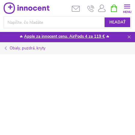
Prejsť
NÁKUPN
KOŠÍK
na
obsah
HĽADAŤ
🔥
Apple za innocent cenu. AirPods 4 za 119 €
🔥
Obaly, puzdrá, kryty