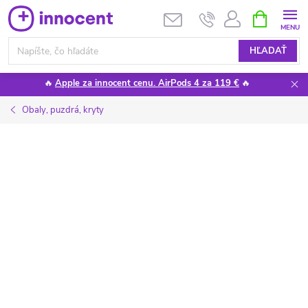
Prejsť
NÁKUPN
KOŠÍK
na
obsah
HĽADAŤ
🔥
Apple za innocent cenu. AirPods 4 za 119 €
🔥
Obaly, puzdrá, kryty