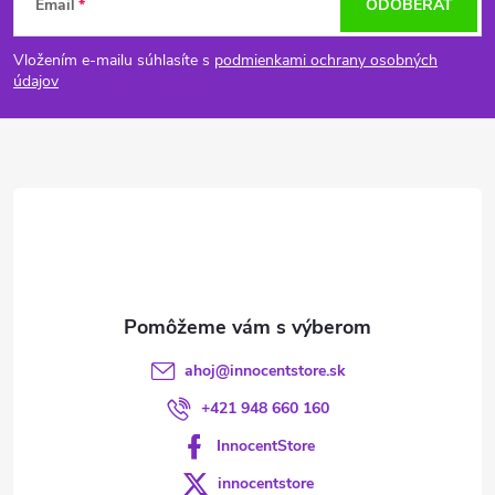
Email
ODOBERAŤ
á
Vložením e-mailu súhlasíte s
podmienkami ochrany osobných
p
údajov
ä
t
i
e
ahoj
@
innocentstore.sk
+421 948 660 160
InnocentStore
innocentstore